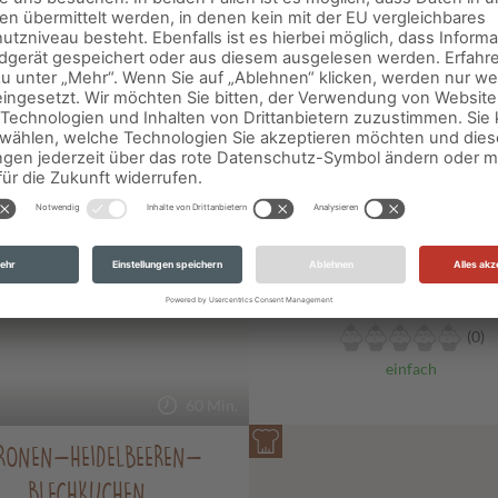
0
SCHOKO-CUPCAKES M
CHEESECAKE-KERN UND H
TOPPING
von
backmomente-de
(0)
einfach
60 Min.
TRONEN-HEIDELBEEREN-
BLECHKUCHEN