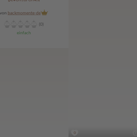
von
backmomente-de
(0)
einfach
0