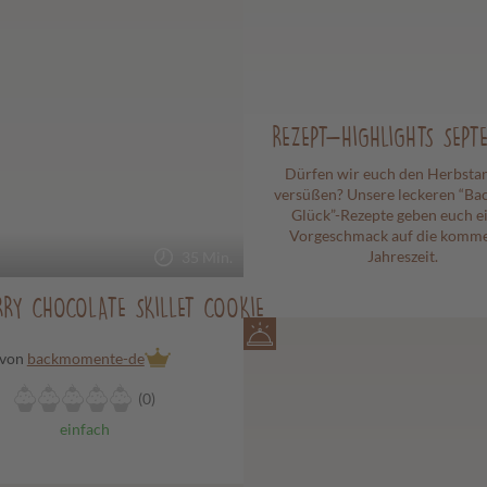
REZEPT-HIGHLIGHTS SEPT
Dürfen wir euch den Herbsta
versüßen? Unsere leckeren “Ba
Glück”-Rezepte geben euch e
Vorgeschmack auf die komm
Jahreszeit.
35 Min.
RRY CHOCOLATE SKILLET COOKIE
von
backmomente-de
(0)
einfach