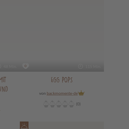
0
48 Min.
115 Min.
MIT
EGG POPS
UND
von
backmomente-de
(0)