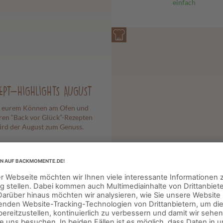
einfach
EPT-HIGHLIGHTS AUGUST
 eurem Können am Ofen und
ren “Back vor Glück”-Rezepten
ird der August zum Genuss.