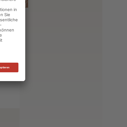
50 Min.
IT
IMBEER-