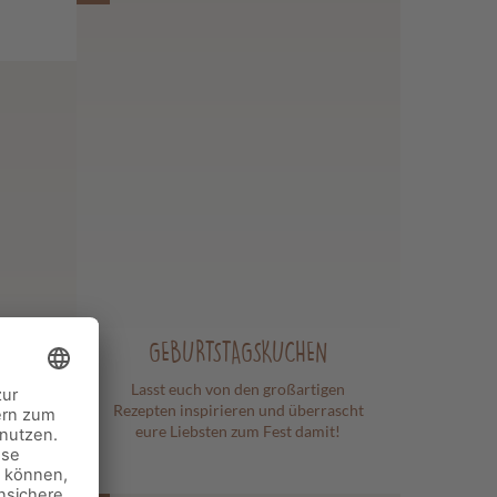
GEBURTSTAGSKUCHEN
Lasst euch von den großartigen
Rezepten inspirieren und überrascht
eure Liebsten zum Fest damit!