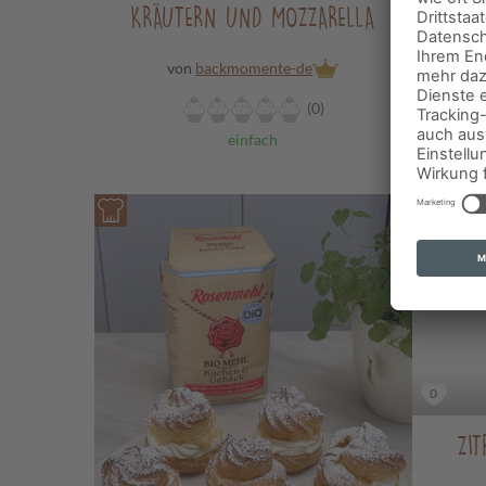
KRÄUTERN UND MOZZARELLA
von
backmomente-de
(0)
einfach
0
ZI