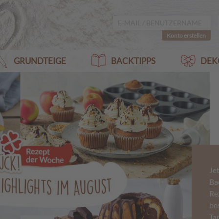
Konto erstellen
GRUNDTEIGE
BACKTIPPS
DEK
Jet
Ba
Re
be
Ta