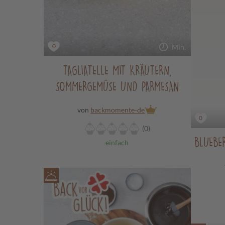
0
Min.
TAGLIATELLE MIT KRÄUTERN,
SOMMERGEMÜSE UND PARMESAN
von
backmomente-de
0
(0)
BLUEBE
einfach