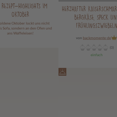
E REZEPT-HIGHLIGHTS IM
HERZHAFTER KAISERSCHMA
OKTOBER
BERGKÄSE, SPECK UN
oldene Oktober lockt uns nicht
FRÜHLINGSZWIEBEL
fs Sofa, sondern an den Ofen und
ans Waffeleisen!
von
backmomente-de
(0)
einfach