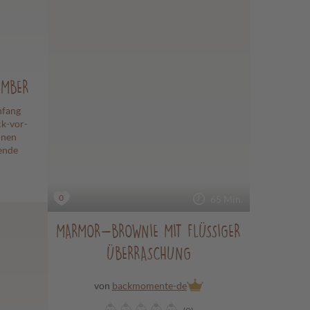
EMBER
nfang
ck-vor-
inen
ende
0
65 Min.
MARMOR-BROWNIE MIT FLÜSSIGER
ÜBERRASCHUNG
von
backmomente-de