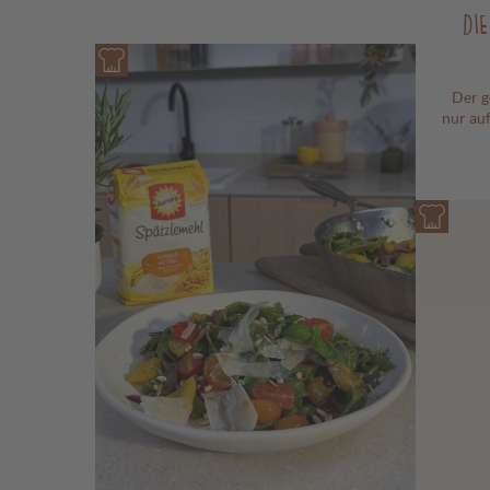
DI
Der g
nur au