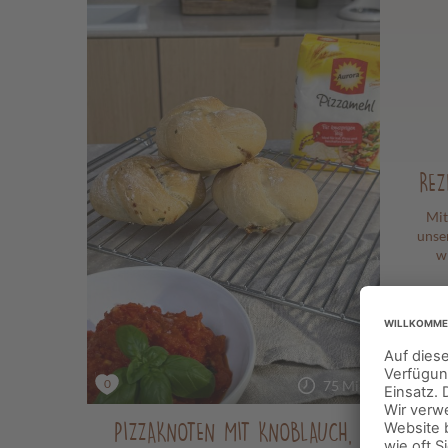
REZ
Mit
unse
w
0
75 Min.
PIZZAKNOTEN MIT KNOBLAUCH,