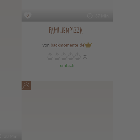
0
37 Min.
FAMILIENPIZZA
von
backmomente-de
(0)
einfach
38 Min.