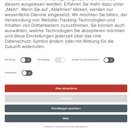
IMPRESSUM
DATENSCHUTZERKLÄRUNG
AGB
KONTAKT
© Aurora Mühlen GmbH - Trettaustraße 49 – D-21107 Hamburg