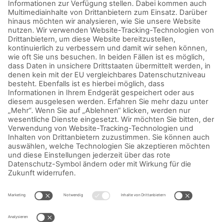
möchtet, hätten hat sie auch noch das Rezept für einen
Schoko-Pfefferminz-Kuchen
hochgeladen, der wirklich in
Windeseile zubereitet ist!
Habt ihr noch eine schnelle Rezeptidee? Dann teilt sie
unbedingt mit uns. Entweder hier in der
Back-Community
,
auf
Facebook
oder
Instagram
. #Backmomente nicht
vergessen, damit wir eure tollen Kekse, Kuchen und Torten
auch sehen können. Wir freuen uns auf eure Inspirationen!