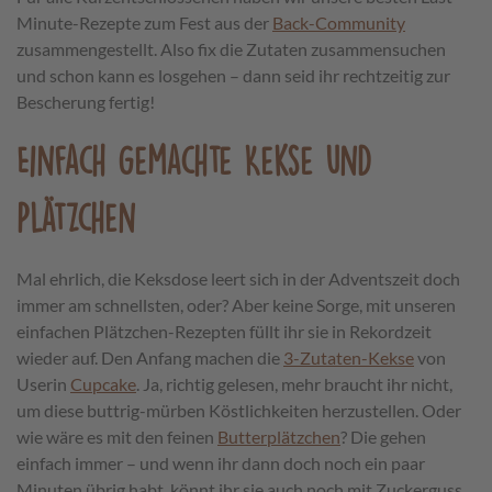
Minute-Rezepte zum Fest aus der
Back-Community
zusammengestellt. Also fix die Zutaten zusammensuchen
und schon kann es losgehen – dann seid ihr rechtzeitig zur
Bescherung fertig!
Einfach gemachte Kekse und
Plätzchen
Mal ehrlich, die Keksdose leert sich in der Adventszeit doch
immer am schnellsten, oder? Aber keine Sorge, mit unseren
einfachen Plätzchen-Rezepten füllt ihr sie in Rekordzeit
wieder auf. Den Anfang machen die
3-Zutaten-Kekse
von
Userin
Cupcake
. Ja, richtig gelesen, mehr braucht ihr nicht,
um diese buttrig-mürben Köstlichkeiten herzustellen. Oder
wie wäre es mit den feinen
Butterplätzchen
? Die gehen
einfach immer – und wenn ihr dann doch noch ein paar
Minuten übrig habt, könnt ihr sie auch noch mit Zuckerguss