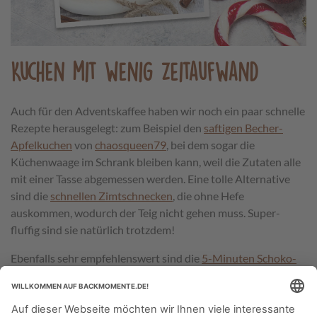
Kuchen mit wenig Zeitaufwand
Auch für den Adventskaffee haben wir noch ein paar schnelle
Rezepte herausgelegt: zum Beispiel den
saftigen Becher-
Apfelkuchen
von
chaosqueen79
, bei dem sogar die
Küchenwaage im Schrank bleiben kann, weil die Zutaten alle
mit einer Tasse abgemessen werden. Eine tolle Alternative
sind die
schnellen Zimtschnecken
, die ohne Hefe
auskommen, wodurch der Teig nicht gehen muss. Super-
fluffig sind sie natürlich trotzdem!
Ebenfalls sehr empfehlenswert sind die
5-Minuten Schoko-
Malz-Haselnussküchlein
und die
5-Minuten-Schoko-Kokos-
Muffins
von Back-Community-Mitglied
Marlu.
Und falls ihr
einen Veganer in wenigen Minuten glücklich machen