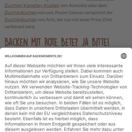
Zucchini-Karotten-Kuchen
von Asmodia oder dem
Zucchinikuchen
von uns. Puren Genuss verspricht der
Zucchinikuchen
von Arin, der nur mit einer Prise Zimt
verfeinert wird.
Backen mit Rote Bete? Ja bitte!
Ein echter Geheimtipp ist die Rote Bete – gebt ihr unbedingt
eine Chance beim Kuchenbacken. Auch sie macht den
Kuchen herrlich saftig und ist nicht mehr zu schmecken,
wenn sie erstmal im Ofen war. Der
Blitzschokokuchen mit
Roter Bete
ist der beste Beweis dafür.
Seid ihr auf den Geschmack gekommen? Dann freuen wir uns
über eure Lieblingsrezepte mit Gemüse. Stellt sie der
Back-
Community
zur Verfügung oder zeigt sie uns auf
Facebook
und
Instagram
, wo ihr uns am besten mit #backmomente
markiert. Viel Spaß beim Backen!