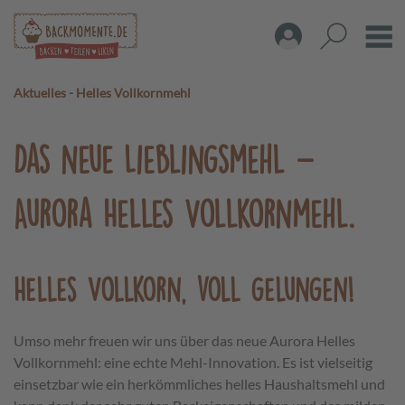
Aktuelles
-
Helles Vollkornmehl
Das neue Lieblingsmehl –
Aurora Helles Vollkornmehl.
Helles Vollkorn, voll gelungen!
Umso mehr freuen wir uns über das neue Aurora Helles
Vollkornmehl: eine echte Mehl-Innovation. Es ist vielseitig
einsetzbar wie ein herkömmliches helles Haushaltsmehl und