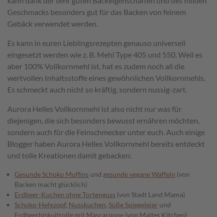
kann dank der sehr guten Backeigenschaften und des milden
Geschmacks besonders gut für das Backen von feinem
Gebäck verwendet werden.
Es kann in euren Lieblingsrezepten genauso universell
eingesetzt werden wie z. B. Mehl Type 405 und 550. Weil es
aber 100% Vollkornmehl ist, hat es zudem noch all die
wertvollen Inhaltsstoffe eines gewöhnlichen Vollkornmehls.
Es schmeckt auch nicht so kräftig, sondern nussig-zart.
Aurora Helles Vollkornmehl ist also nicht nur was für
diejenigen, die sich besonders bewusst ernähren möchten,
sondern auch für die Feinschmecker unter euch. Auch einige
Blogger haben Aurora Helles Vollkornmehl bereits entdeckt
und tolle Kreationen damit gebacken:
Gesunde Schoko Muffins
und
gesunde vegane Waffeln
(von
Backen macht glücklich)
Erdbeer-Kuchen ohne Tortenguss
(von Stadt Land Mama)
Schoko-Hefezopf
,
Nusskuchen
,
Süße Spiegeleier
und
Erdbeerbiskuitrolle mit Mascarpone
(von Maltes Kitchen)