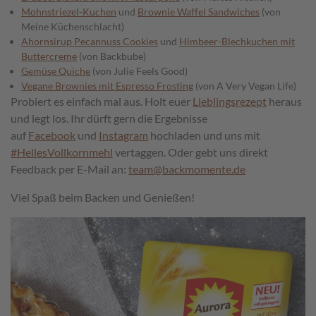
Mohnstriezel-Kuchen
und
Brownie Waffel Sandwiches
(von
Meine Küchenschlacht)
Ahornsirup Pecannuss Cookies
und
Himbeer-Blechkuchen mit
Buttercreme
(von Backbube)
Gemüse Quiche
(von Julie Feels Good)
Vegane Brownies mit Espresso Frosting
(von A Very Vegan Life)
Probiert es einfach mal aus. Holt euer
Lieblingsrezept
heraus
und legt los. Ihr dürft gern die Ergebnisse
auf
Facebook
und
Instagram
hochladen und uns mit
#HellesVollkornmehl
vertaggen. Oder gebt uns direkt
Feedback per E-Mail an:
team@backmomente.de
Viel Spaß beim Backen und Genießen!