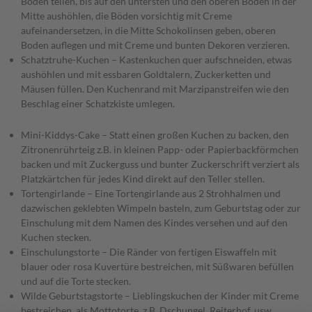
Böden teilen, bis auf den untersten und den oberen Boden in der
Mitte aushöhlen, die Böden vorsichtig mit Creme
aufeinandersetzen, in die Mitte Schokolinsen geben, oberen
Boden auflegen und mit Creme und bunten Dekoren verzieren.
Schatztruhe-Kuchen – Kastenkuchen quer aufschneiden, etwas
aushöhlen und mit essbaren Goldtalern, Zuckerketten und
Mäusen füllen. Den Kuchenrand mit Marzipanstreifen wie den
Beschlag einer Schatzkiste umlegen.
Mini-Kiddys-Cake – Statt einen großen Kuchen zu backen, den
Zitronenrührteig z.B. in kleinen Papp- oder Papierbackförmchen
backen und mit Zuckerguss und bunter Zuckerschrift verziert als
Platzkärtchen für jedes Kind direkt auf den Teller stellen.
Tortengirlande – Eine Tortengirlande aus 2 Strohhalmen und
dazwischen geklebten Wimpeln basteln, zum Geburtstag oder zur
Einschulung mit dem Namen des Kindes versehen und auf den
Kuchen stecken.
Einschulungstorte – Die Ränder von fertigen Eiswaffeln mit
blauer oder rosa Kuvertüre bestreichen, mit Süßwaren befüllen
und auf die Torte stecken.
Wilde Geburtstagstorte – Lieblingskuchen der Kinder mit Creme
bestreichen, als Mottotorte, z.B. Dschungel, Reiterhof, usw.,