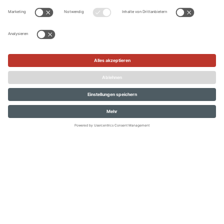
Und das ist erst der Anfang! Wenn du einmal von den Mini-
Partygästen für die tollen
Muffins
,
Kuchen
und
Torten
gefeiert wurdest und bei der Dekoration so viel Spaß hattest
wie wir, bist du wahrscheinlich auf den Geschmack
gekommen.
Die nächste Mottoparty zum Ausprobieren kommt ganz
bestimmt!