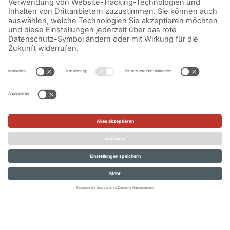
Cupcakes
Im Gegensatz zu Muffins sind Cupcakes etwas
zeitaufwendiger, da sie nach dem Backen noch mit
verschiedenen Toppings verziert werden. Dazu gehören
verschiedene Guss-Variationen, Frostings, Sahnehauben und
Buttercreme, aber auch Schokoladenstückchen und Früchte.
Doch der Aufwand lohnt sich! Echte Prachtexemplare mit
einer fruchtig-spritzigen Note sind die
Pi
stazien Limetten
Cupcakes
, die
Cupcakes mit Mango
und die
Apfel-Cupcakes
mit Creme-Topping und Schokosauce
. Süß geht’s weiter mit
den
Karamell Cupcakes
, den
Schoko Cupcakes
– und den
Vanille Cu
pcakes
. Unbedingt ausprobieren!
Für was ihr euch auch entscheidet – Muffins oder Cupcakes –
teilt eure leckeren Kunstwerke mit eurer
Back-Community
–