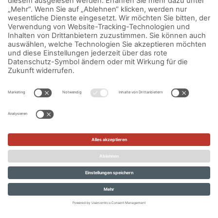
Saftige Lebkuchen und würzige
Klassiker
Für das i-Tüpfelchen an verführerischem Weihnachtsduft
sorgen schlussendlich ein
raffiniertes
Gewürzkonfekt
,
Brownies mit Gewürzen,
oder
ein paar
Nürnberger Studenten- Lebkuchen
. Schon habt ihr
einen ganz wunderbar duftenden bunten Teller!
Wir sind gespannt, was ihr für euch und euren Lieben in der
besinnlichen Zeit aus dem Backofen zaubert, teilt gerne eure