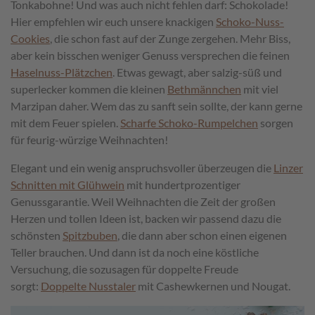
Tonkabohne! Und was auch nicht fehlen darf: Schokolade!
Hier empfehlen wir euch unsere knackigen
Schoko-Nuss-
Cookies
, die schon fast auf der Zunge zergehen. Mehr Biss,
aber kein bisschen weniger Genuss versprechen die feinen
Haselnuss-Plätzchen
. Etwas gewagt, aber salzig-süß und
superlecker kommen die kleinen
Bethmännchen
mit viel
Marzipan daher. Wem das zu sanft sein sollte, der kann gerne
mit dem Feuer spielen.
Scharfe Schoko-Rumpelchen
sorgen
für feurig-würzige Weihnachten!
Elegant und ein wenig anspruchsvoller überzeugen die
Linzer
Schnitten mit Glühwein
mit hundertprozentiger
Genussgarantie. Weil Weihnachten die Zeit der großen
Herzen und tollen Ideen ist, backen wir passend dazu die
schönsten
Spitzbuben
, die dann aber schon einen eigenen
Teller brauchen. Und dann ist da noch eine köstliche
Versuchung, die sozusagen für doppelte Freude
sorgt:
Doppelte Nusstaler
mit Cashewkernen und Nougat.