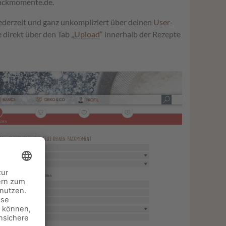
 Backmomente.de.
ederzeit und ganz unkompliziert über deinen
User-
direkt über den Tab „
Upload
“ innerhalb der Rezepte