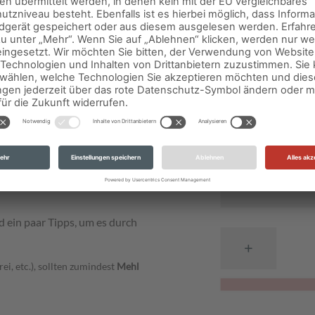
einem Meisterwerk
hen Perspektiven.)
m geprüft und in einigen
nem besonders schönen Erlebnis
s deines Rezeptes kannst du
 ein paar Tipps, um es durch
ei, etc.), sollten zumindest
Mehl