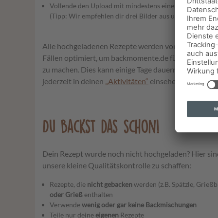
Vollende den Upload mit mindestens einem Bild von d
(Tipp: Wir empfehlen dir drei Bilder aus unterschiedlic
Alle hochgeladenen Rezepte werden von unserem Tea
Fällen optimiert, um backmomente.de für alle zu ei
zu machen. Dies kann einige Tage dauern – den Statu
jederzeit in deinen
„Aktivitäten“
einsehen.
Du backst das schon!
Dein Rezept wurde noch nicht hochgeladen? Hier sind
unsere kleine Qualitätskontrolle zu schaffen:
Rezepte, die
nicht gebacken
werden (z.B. Spätzle, Grießbr
oder Grieß
enthalten
Verwende
wenig oder gar keine Backmischungen
Teile nur deine
eigenen
Rezepte