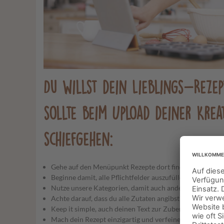
Du willst dein Lieblings-Rezep
sollte beim Upload deiner Krea
schiefgehen:
Gehe auf den Menüpunkt Rezepte dort findest du unser
Beginne damit, alle Pflichtfelder auszufüllen
Nutze unsere Kategorien, damit auch andere User deine
Achte darauf, dass du alle Zutaten angibst
Keep it simple, auch deinen Text zur Zubereitung
Mach dein Rezept einzigartig und verfeinere es mit Tipp