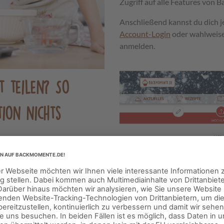
Zugriff auf alle Features von
Anschließend kannst du dich j
Account-Login
oder wahlweise 
anmelden.
t teilen? So
tion nichts
en
Upload
n Beitrag finden können
s & Tricks