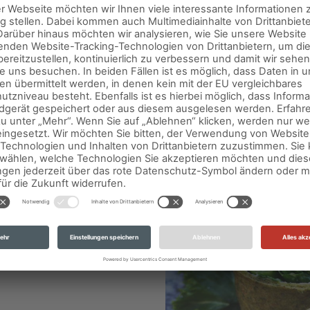
schmecken? Eine perfekte Erg
 Tageszeit
köstliche Wrap-Rezepte parat.
ss sie einfach jedem
ge Zutaten. Die Möglichkeiten,
ichtes Mittagessen oder
 Sogar zum Frühstück: mit den