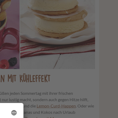
en mit Kühleffekt
üßen jeden Sommertag mit ihrer frischen
 nur lustig macht, sondern auch gegen Hitze hilft,
n-Schnitten
und die
Lemon-Curd-Happen
. Oder wie
es
, die mit Ananas und Kokos nach Urlaub