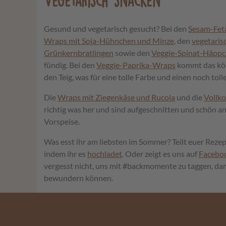
Vegetarisch snacken
Gesund und vegetarisch gesucht? Bei den
Sesam-Fet
Wraps mit Soja-Hühnchen und Minze
, den
vegetaris
Grünkernbratlingen
sowie den
Veggie-Spinat-Häpp
fündig. Bei den
Veggie-Paprika-Wraps
kommt das kös
den Teig, was für eine tolle Farbe und einen noch tol
Die
Wraps mit Ziegenkäse und Rucola
und die
Vollk
richtig was her und sind aufgeschnitten und schön an
Vorspeise.
Was esst ihr am liebsten im Sommer? Teilt euer Rez
indem ihr es
hochladet
. Oder zeigt es uns auf
Facebo
vergesst nicht, uns mit #backmomente zu taggen, da
bewundern können.