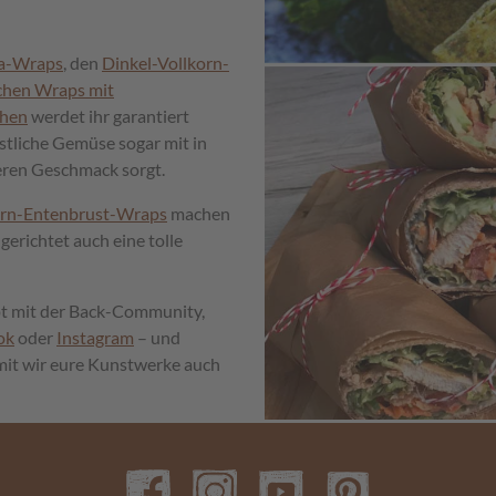
a-Wraps
, den
Dinkel-Vollkorn-
chen Wraps mit
chen
werdet ihr garantiert
tliche Gemüse sogar mit in
leren Geschmack sorgt.
orn-Entenbrust-Wraps
machen
gerichtet auch eine tolle
ept mit der Back-Community,
ok
oder
Instagram
– und
mit wir eure Kunstwerke auch