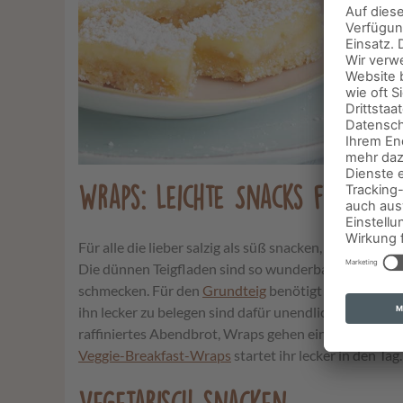
Wraps: Leichte Snacks für jede
Für alle die lieber salzig als süß snacken, haben wir 
Die dünnen Teigfladen sind so wunderbar variabel, da
schmecken. Für den
Grundteig
benötigt ihr nur weni
ihn lecker zu belegen sind dafür unendlich. Ob als le
raffiniertes Abendbrot, Wraps gehen einfach immer.
Veggie-Breakfast-Wraps
startet ihr lecker in den Tag.