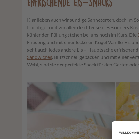
Erfrischende Eis-Snacks
Klar lieben auch wir sündige Sahnetorten, doch im S
fruchtiger und vor allem leichter sein. Besonders Kös
kühlenden Füllung stehen bei uns hoch im Kurs. Die
knusprig und mit einer leckeren Kugel Vanille-Eis und
geht auch jedes andere Eis – Hauptsache erfrischend!
Sandwiches
. Blitzschnell gebacken und mit einer ver
Wahl, sind sie der perfekte Snack für den Garten ode