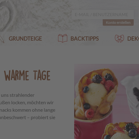
Konto erstellen
GRUNDTEIGE
BACKTIPPS
DEK
r warme Tage
 uns strahlender
ußen locken, möchten wir
snacks kommen ohne lange
unbeschwert – probiert sie