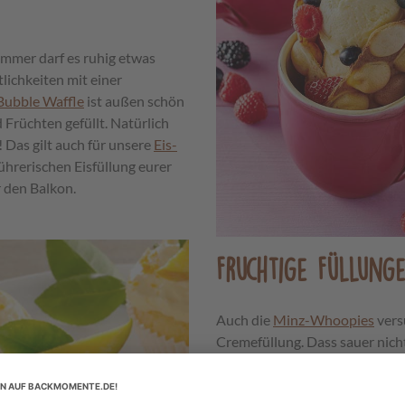
ommer darf es ruhig etwas
tlichkeiten mit einer
Bubble Waffle
ist außen schön
 Früchten gefüllt. Natürlich
 Das gilt auch für unsere
Eis-
führerischen Eisfüllung eurer
r den Balkon.
Fruchtige Füllung
Auch die
Minz-Whoopies
vers
Cremefüllung. Dass sauer nicht
beweisen die
Himbeer-Zitrone
wäre es mit
karibischen Blondi