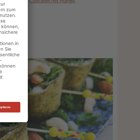
änzung zu den
Cupcakes mit Mango
.