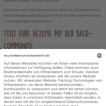
Erdbeerfüllung – süß wie die Liebe.
Und wenn kein Valentinsschatz in Sicht ist, schmecken diese
Köstlichkeiten natürlich auch mit der Familie oder Freunden
– und sogar ganz ohne Anlass!
Teilt eure Rezepte mit der Back-
Community
Jetzt seid ihr dran: Zeigt der Back-Community, was ihr zum
Valentinstag backt und ladet euer Lieblingsrezept hoch. Oder
lasst euch von den anderen Usern inspirieren, die ihre
Rezepte schon geteilt haben. Denn beim Backen ist es wie in
der Liebe – ein ständiges Geben und Nehmen.
Postet eure kulinarischen Liebeserklärungen gern mit
#Backmomente
auf
Facebook
&
Instagram
und taggt uns,
denn auch wir sind echte Romantiker. Wir wünschen euch