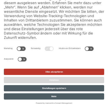
IMPRESSUM
DATENSCHUTZERKLÄRUNG
AGB
KONTAKT
© Aurora Mühlen GmbH - Trettaustraße 49 – D-21107 Hamburg