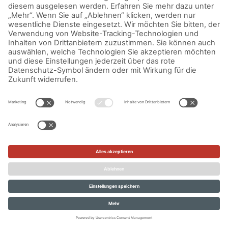
IMPRESSUM
DATENSCHUTZERKLÄRUNG
AGB
KONTAKT
© Aurora Mühlen GmbH - Trettaustraße 49 – D-21107 Hamburg