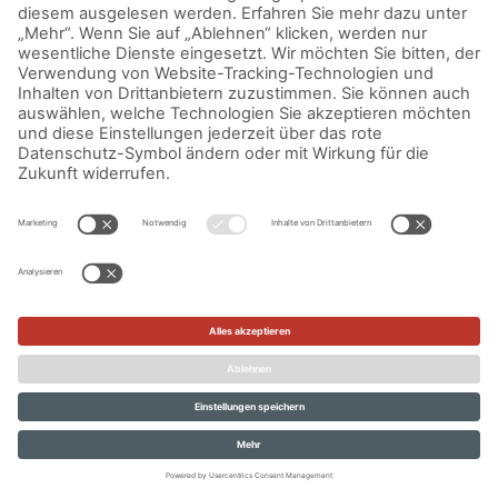
IMPRESSUM
DATENSCHUTZERKLÄRUNG
AGB
KONTAKT
© Aurora Mühlen GmbH - Trettaustraße 49 – D-21107 Hamburg