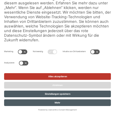
IMPRESSUM
DATENSCHUTZERKLÄRUNG
AGB
KONTAKT
© Aurora Mühlen GmbH - Trettaustraße 49 – D-21107 Hamburg