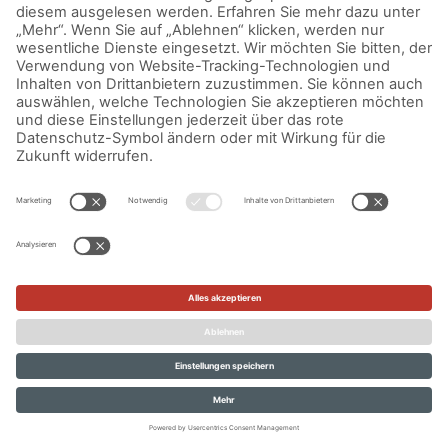
IMPRESSUM
DATENSCHUTZERKLÄRUNG
AGB
KONTAKT
© Aurora Mühlen GmbH - Trettaustraße 49 – D-21107 Hamburg