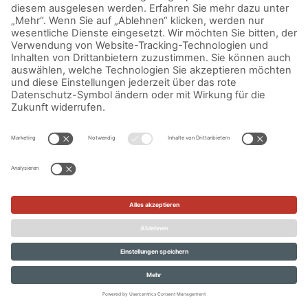
IMPRESSUM
DATENSCHUTZERKLÄRUNG
AGB
KONTAKT
© Aurora Mühlen GmbH - Trettaustraße 49 – D-21107 Hamburg