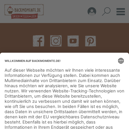
IMPRESSUM
DATENSCHUTZERKLÄRUNG
AGB
KONTAKT
© Aurora Mühlen GmbH - Trettaustraße 49 – D-21107 Hamburg