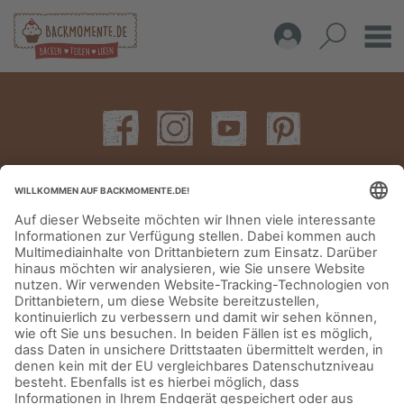
IMPRESSUM
DATENSCHUTZERKLÄRUNG
AGB
KONTAKT
© Aurora Mühlen GmbH - Trettaustraße 49 – D-21107 Hamburg