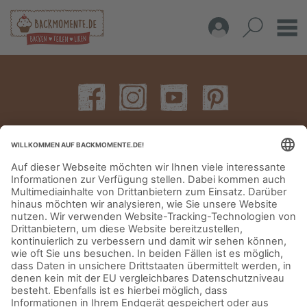
IMPRESSUM
DATENSCHUTZERKLÄRUNG
AGB
KONTAKT
© Aurora Mühlen GmbH - Trettaustraße 49 – D-21107 Hamburg