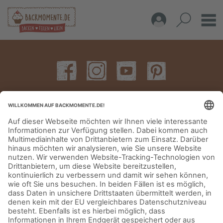
IMPRESSUM
DATENSCHUTZERKLÄRUNG
AGB
KONTAKT
© Aurora Mühlen GmbH - Trettaustraße 49 – D-21107 Hamburg