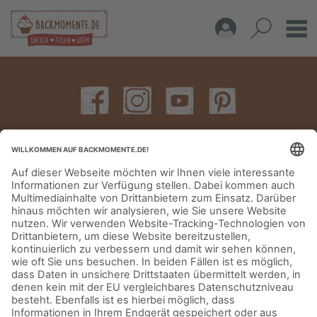
IMPRESSUM
DATENSCHUTZERKLÄRUNG
AGB
KONTAKT
© Aurora Mühlen GmbH - Trettaustraße 49 – D-21107 Hamburg