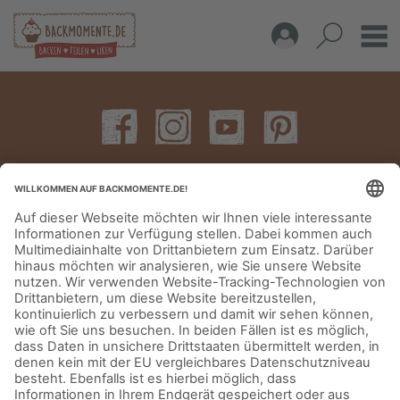
IMPRESSUM
DATENSCHUTZERKLÄRUNG
AGB
KONTAKT
© Aurora Mühlen GmbH - Trettaustraße 49 – D-21107 Hamburg