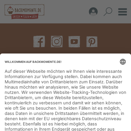
IMPRESSUM
DATENSCHUTZERKLÄRUNG
AGB
KONTAKT
© Aurora Mühlen GmbH - Trettaustraße 49 – D-21107 Hamburg