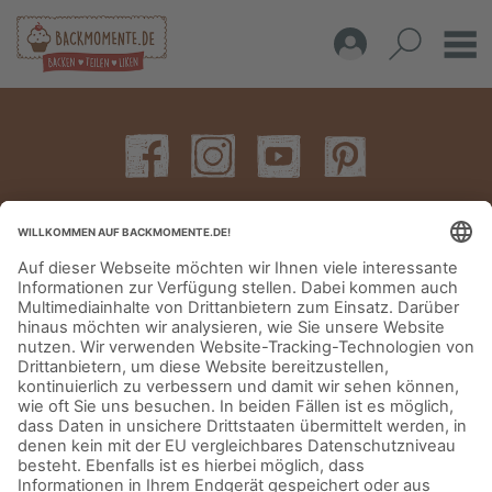
IMPRESSUM
DATENSCHUTZERKLÄRUNG
AGB
KONTAKT
© Aurora Mühlen GmbH - Trettaustraße 49 – D-21107 Hamburg