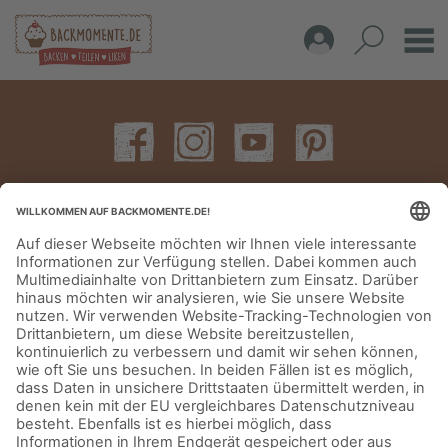
IMPRESSUM
DATENSCHUTZERKLÄRUNG
AGB
KONTAKT
© Aurora Mühlen GmbH - Trettaustraße 49 – D-21107 Hamburg