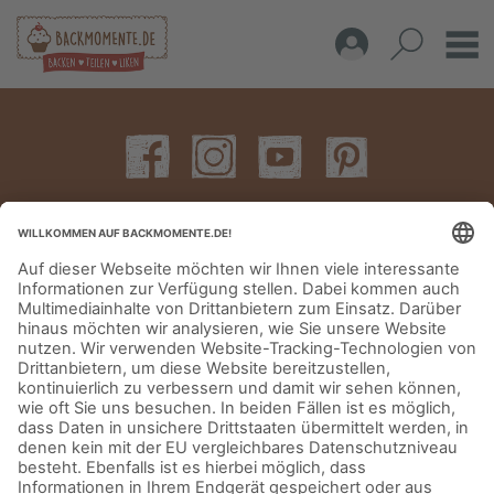
IMPRESSUM
DATENSCHUTZERKLÄRUNG
AGB
KONTAKT
© Aurora Mühlen GmbH - Trettaustraße 49 – D-21107 Hamburg