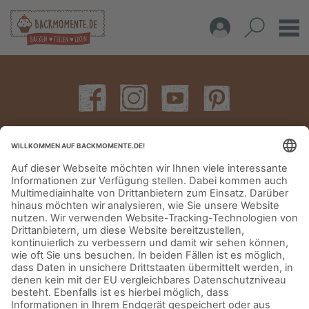
IMPRESSUM
DATENSCHUTZERKLÄRUNG
AGB
KONTAKT
© Aurora Mühlen GmbH - Trettaustraße 49 – D-21107 Hamburg