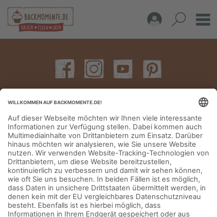
IMPRESSUM
DATENSCHUTZERKLÄRUNG
AGB
KONTAKT
© Aurora Mühlen GmbH - Trettaustraße 49 – D-21107 Hamburg