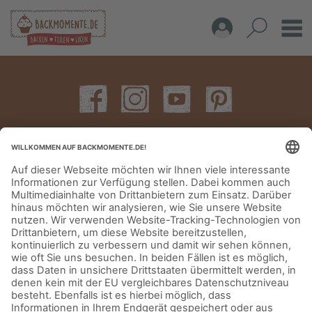
IMPRESSUM
DATENSCHUTZERKLÄRUNG
AGB
KONTAKT
© Aurora Mühlen GmbH - Trettaustraße 49 – D-21107 Hamburg