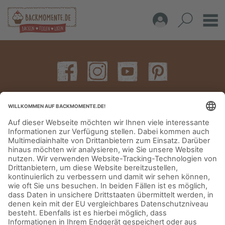
IMPRESSUM
DATENSCHUTZERKLÄRUNG
AGB
KONTAKT
© Aurora Mühlen GmbH - Trettaustraße 49 – D-21107 Hamburg