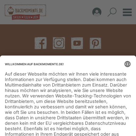
IMPRESSUM
DATENSCHUTZERKLÄRUNG
AGB
KONTAKT
© Aurora Mühlen GmbH - Trettaustraße 49 – D-21107 Hamburg