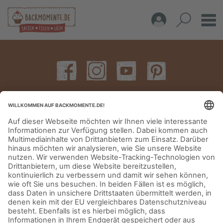
IMPRESSUM
DATENSCHUTZERKLÄRUNG
AGB
KONTAKT
© Aurora Mühlen GmbH - Trettaustraße 49 – D-21107 Hamburg