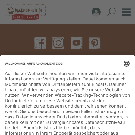
IMPRESSUM
DATENSCHUTZERKLÄRUNG
AGB
KONTAKT
© Aurora Mühlen GmbH - Trettaustraße 49 – D-21107 Hamburg