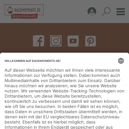
IMPRESSUM
DATENSCHUTZERKLÄRUNG
AGB
KONTAKT
© Aurora Mühlen GmbH - Trettaustraße 49 – D-21107 Hamburg