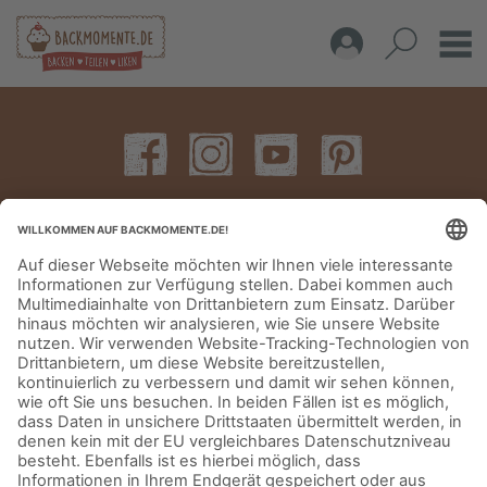
IMPRESSUM
DATENSCHUTZERKLÄRUNG
AGB
KONTAKT
© Aurora Mühlen GmbH - Trettaustraße 49 – D-21107 Hamburg