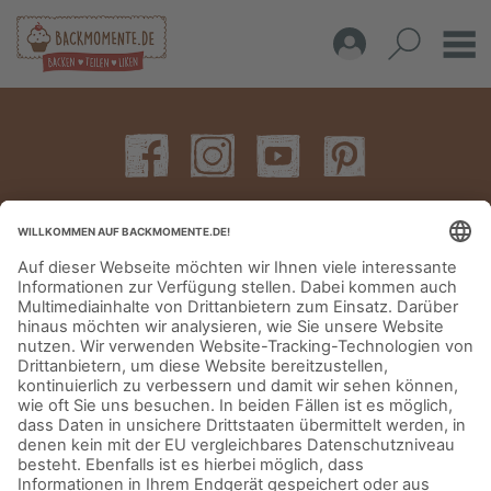
IMPRESSUM
DATENSCHUTZERKLÄRUNG
AGB
KONTAKT
© Aurora Mühlen GmbH - Trettaustraße 49 – D-21107 Hamburg