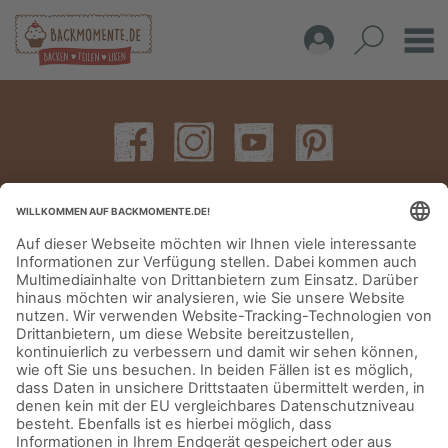
IMPRESSUM
DATENSCHUTZERKLÄRUNG
AGB
KONTAKT
© Aurora Mühlen GmbH - Trettaustraße 49 – D-21107 Hamburg