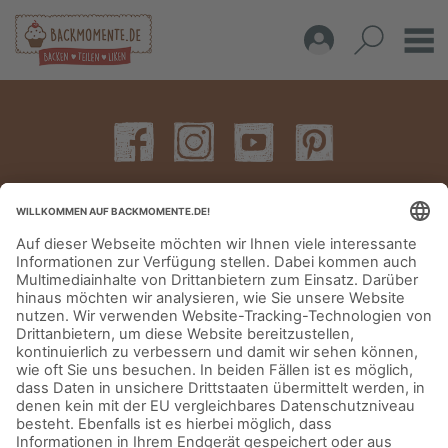
IMPRESSUM
DATENSCHUTZERKLÄRUNG
AGB
KONTAKT
© Aurora Mühlen GmbH - Trettaustraße 49 – D-21107 Hamburg