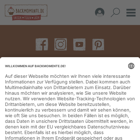
IMPRESSUM
DATENSCHUTZERKLÄRUNG
AGB
KONTAKT
© Aurora Mühlen GmbH - Trettaustraße 49 – D-21107 Hamburg