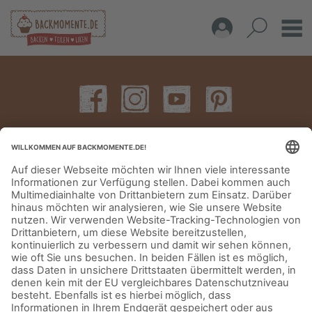
IMPRESSUM
DATENSCHUTZERKLÄRUNG
AGB
KONTAKT
© Aurora Mühlen GmbH - Trettaustraße 49 – D-21107 Hamburg