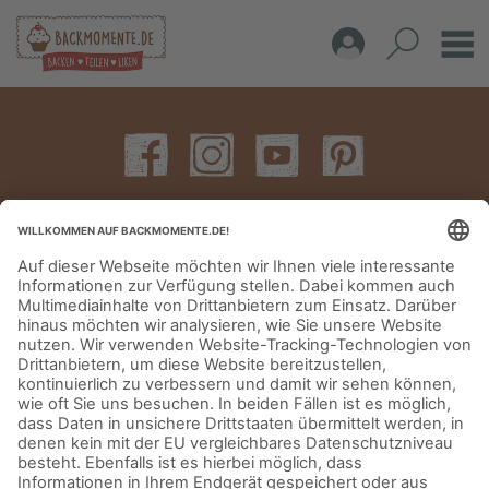
IMPRESSUM
DATENSCHUTZERKLÄRUNG
AGB
KONTAKT
© Aurora Mühlen GmbH - Trettaustraße 49 – D-21107 Hamburg