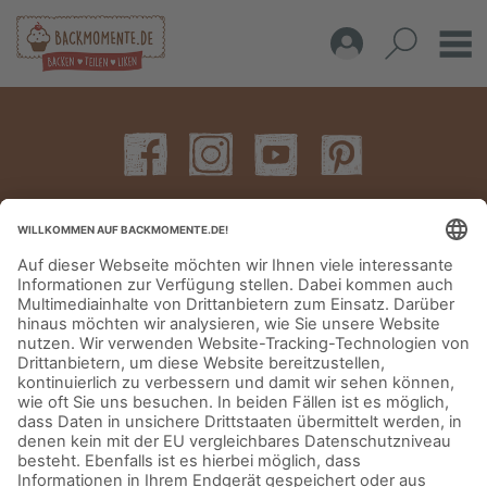
IMPRESSUM
DATENSCHUTZERKLÄRUNG
AGB
KONTAKT
© Aurora Mühlen GmbH - Trettaustraße 49 – D-21107 Hamburg