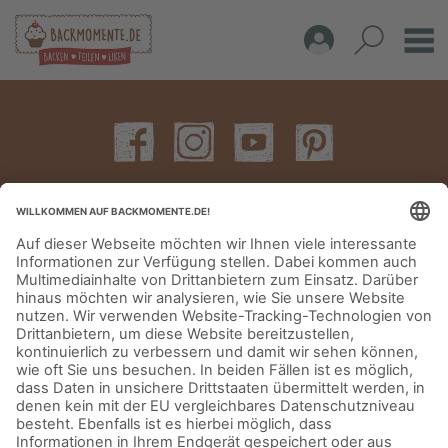
IMPRESSUM
DATENSCHUTZERKLÄRUNG
AGB
KONTAKT
© Aurora Mühlen GmbH - Trettaustraße 49 – D-21107 Hamburg