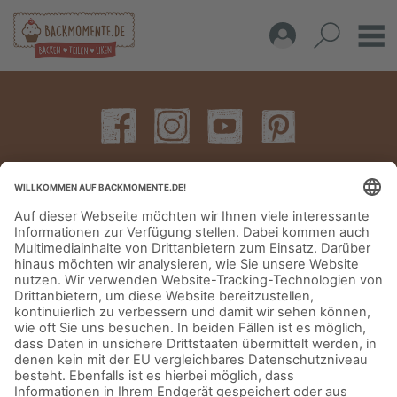
IMPRESSUM
DATENSCHUTZERKLÄRUNG
AGB
KONTAKT
© Aurora Mühlen GmbH - Trettaustraße 49 – D-21107 Hamburg