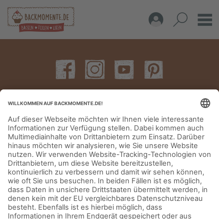
IMPRESSUM
DATENSCHUTZERKLÄRUNG
AGB
KONTAKT
© Aurora Mühlen GmbH - Trettaustraße 49 – D-21107 Hamburg