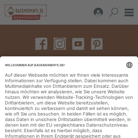
IMPRESSUM
DATENSCHUTZERKLÄRUNG
AGB
KONTAKT
© Aurora Mühlen GmbH - Trettaustraße 49 – D-21107 Hamburg