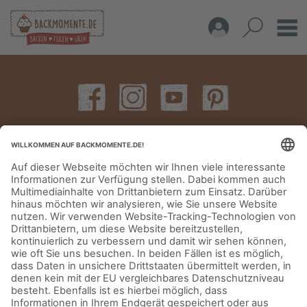
IMPRESSUM
DATENSCHUTZERKLÄRUNG
AGB
KONTAKT
© Aurora Mühlen GmbH - Trettaustraße 49 – D-21107 Hamburg