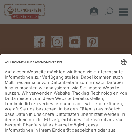
IMPRESSUM
DATENSCHUTZERKLÄRUNG
AGB
KONTAKT
© Aurora Mühlen GmbH - Trettaustraße 49 – D-21107 Hamburg