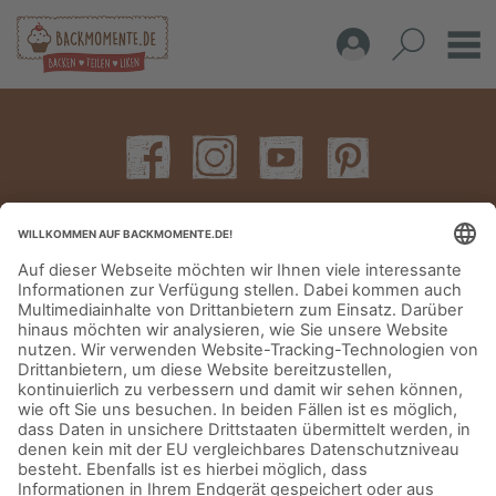
IMPRESSUM
DATENSCHUTZERKLÄRUNG
AGB
KONTAKT
© Aurora Mühlen GmbH - Trettaustraße 49 – D-21107 Hamburg